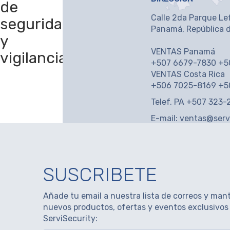
de
Calle 2da Parque Lef
seguridad
Panamá, República 
y
VENTAS Panamá
vigilancia.
+507 6679-7830 +5
VENTAS Costa Rica
+506 7025-8169 +5
Telef. PA +507 323
E-mail:
ventas@serv
SUSCRIBETE
Añade tu email a nuestra lista de correos y mant
nuevos productos, ofertas y eventos exclusivos
ServiSecurity: