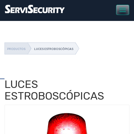
xxx string(21) "luces-estroboscopicas" vvv
PRODUCTOS
LUCES ESTROBOSCÓPICAS
LUCES
ESTROBOSCÓPICAS